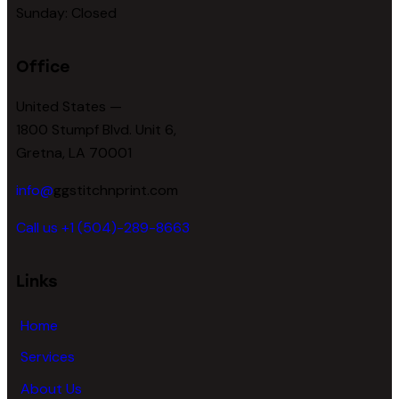
Sunday: Closed
Office
United States —
1800 Stumpf Blvd. Unit 6,
Gretna, LA 70001
info@
ggstitchnprint.com
Call us +1 (504)-289-8663
Links
Home
Services
About Us