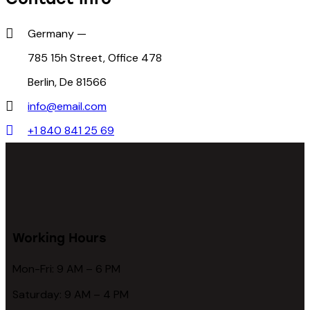
Germany —
785 15h Street, Office 478
Berlin, De 81566
info@email.com
+1 840 841 25 69
Working Hours
Mon-Fri: 9 AM – 6 PM
Saturday: 9 AM – 4 PM