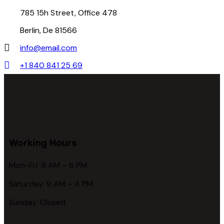
785 15h Street, Office 478
Berlin, De 81566
info@email.com
+1 840 841 25 69
Working Hours
Mon-Fri: 9 AM – 6 PM
Saturday: 9 AM – 4 PM
Sunday: Closed