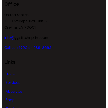
Office
United States —
1800 Stumpf Blvd. Unit 6,
Gretna, LA 70001
info@
ggstitchnprint.com
Call us +1 (504)-289-8663
Links
Home
Services
About Us
Shop