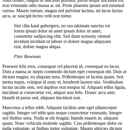
Nam ornare, magna ut faucibus porttitor, purus neque tincidunt est,
non venenatis odio massa ac mi. Proin pharetra ipsum sed euismod
cursus. Mauris rutrum, magna sed pulvinar lacinia, mi lacus luctus
arcu, ac suscipit lectus velit non tortor.
Stet clita kasd gubergren, no sea takimata sanctus est
lorem ipsum dolor sit amet ipsum dolor sit amet,
consetetur sadipscing elitr. Sed diam nonumy eirmod
invidunt invidunt ut labore et dolore magna aliquyam
erat, dolore magna aliqua.
Piter Bowman
Praesent felis eros, consequat vel placerat id, consequat eu lacus.
Duis a massa ac turpis commodo dictum eget consequat elit. Duis at
dictum magna, eu aliquam urna. Pellentesque ut lacinia quam. Sed
metus turpis, volutpat id nunc et, hendrerit laoreet nisi. Vestibulum
luctus iaculis sem, sed dapibus erat tempus id. Aliquam tellus ligula,
tincidunt at consectetur vel, aliquet non felis. Donec arcu ante,
blandit id purus sed, aliquam tincidunt erat.
Maecenas a tellus nibh. Aliquam facilisis ante eget ullamcorper
sagittis. Integer vel nibh quis neque consectetur venenatis. Integer
sed finibus urna. Nulla at elit feugiat, blandit mauris in, aliquam
quam. Nunc vehicula molestie sagittis. Cras pellentesque dolor eu
nulla vulputate, ut finibus tortor vulputate. Mauris ultricies dictum