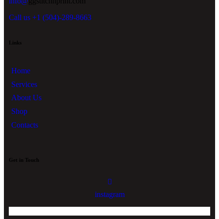
info@
ggstitchnprint.com
Call us +1 (504)-289-8663
Links
Home
Services
About Us
Shop
Contacts
Get in Touch
instagram