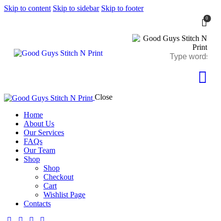
Skip to content
Skip to sidebar
Skip to footer
0
Close
Home
About Us
Our Services
FAQs
Our Team
Shop
Shop
Checkout
Cart
Wishlist Page
Contacts