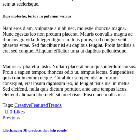
sem ut scelerisque.
Duis molestie, tortor in pulvinar varius
Nam eros diam, vulputate a nibh nec, molestie rhoncus magna.
Nunc egestas leo non pretium placerat. Mauris convallis magna ac
rhoncus gravida. Integer dignissim felis purus, sed congue velit
pharetra vitae. Sed faucibus nisl eu dapibus feugiat. Proin facilisis a
erat sed congue. Aliquam efficitur urna ut dapibus pellentesque.
Mauris ac pharetra justo. Nullam placerat arcu quis interdum cursus.
Proin a sapien tempor, rhoncus odio ut, tempus lectus. Suspendisse
quis condimentum neque. Curabitur semper, nisi ac rutrum
consequat, erat ipsum dignissim leo, id feugiat risus nisi in metus.
Sed eleifend, nulla quis dictum porttitor, ante ante tempus lacus,
eleifend aliquam libero elit sit amet risus. Fusce nec mollis nisi.
Tags:
Creative
Featured
Trends
0
Likes
Previous
Lifechanging 3D products that help people