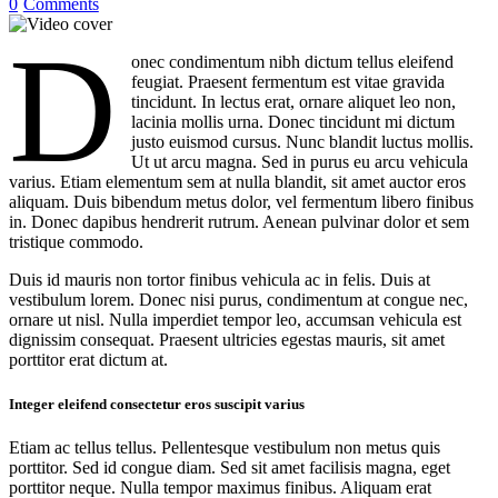
0
Comments
D
onec condimentum nibh dictum tellus eleifend
feugiat. Praesent fermentum est vitae gravida
tincidunt. In lectus erat, ornare aliquet leo non,
lacinia mollis urna. Donec tincidunt mi dictum
justo euismod cursus. Nunc blandit luctus mollis.
Ut ut arcu magna. Sed in purus eu arcu vehicula
varius. Etiam elementum sem at nulla blandit, sit amet auctor eros
aliquam. Duis bibendum metus dolor, vel fermentum libero finibus
in. Donec dapibus hendrerit rutrum. Aenean pulvinar dolor et sem
tristique commodo.
Duis id mauris non tortor finibus vehicula ac in felis. Duis at
vestibulum lorem. Donec nisi purus, condimentum at congue nec,
ornare ut nisl. Nulla imperdiet tempor leo, accumsan vehicula est
dignissim consequat. Praesent ultricies egestas mauris, sit amet
porttitor erat dictum at.
Integer eleifend consectetur eros suscipit varius
Etiam ac tellus tellus. Pellentesque vestibulum non metus quis
porttitor. Sed id congue diam. Sed sit amet facilisis magna, eget
porttitor neque. Nulla tempor maximus finibus. Aliquam erat