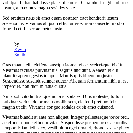
volutpat. In hac habitasse platea dictumst. Curabitur fringilla ultrices
ipsum, a maximus magna sodales vitae.
Sed pretium risus sit amet quam porttitor, eget hendrerit ipsum
scelerisque. Vivamus aliquam efficitur eros, non consectetur odio
fringilla et. Fusce ac metus justo.
by
Kevin
Smith
Cras magna elit, eleifend suscipit laoreet vitae, scelerisque id elit.
Vivamus facilisis pulvinar nisl sagittis tincidunt. Aenean et dui
blandit sapien egestas tempus. Mauris quis bibendum justo.
Suspendisse suscipit semper auctor. Aliquam fermentum nibh ut est
imperdiet, non dictum risus cursus.
Nulla sollicitudin tristique nulla id sodales. Duis molestie, tortor in
pulvinar varius, dolor metus mollis sem, eleifend pretium felis
magna ut elit. Vivamus congue sodales ex sit amet euismod.
Vivamus blandit at ante non aliquet. Integer pellentesque tortor orci,
ac efficitur nunc efficitur vitae. Suspendisse posuere risus ac mollis
tempor. Etiam tellus ex, vestibulum eget urna id, rhoncus suscipit ex.