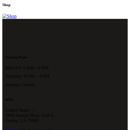
Shop
Working Hours
Mon-Fri: 9 AM – 6 PM
Saturday: 9 AM – 4 PM
Sunday: Closed
Office
United States —
1800 Stumpf Blvd. Unit 6,
Gretna, LA 70001